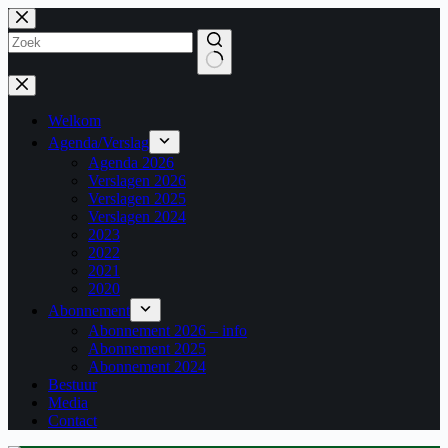
Ga
naar
de
inhoud
Geen
resultaten
Welkom
Agenda/Verslag
Agenda 2026
Verslagen 2026
Verslagen 2025
Verslagen 2024
2023
2022
2021
2020
Abonnement
Abonnement 2026 – info
Abonnement 2025
Abonnement 2024
Bestuur
Media
Contact